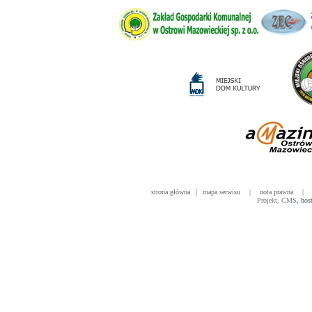
|
strona główna
mapa serwisu
|
nota prawna
|
Projekt
,
CMS
,
hos