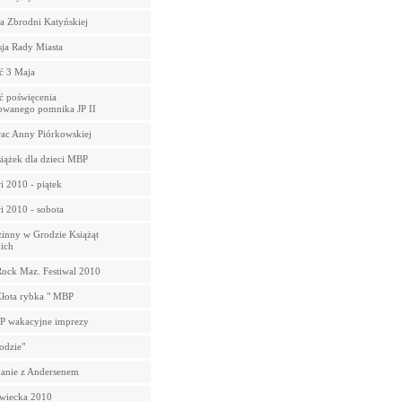
a Zbrodni Katyńskiej
ja Rady Miasta
ć 3 Maja
ć poświęcenia
owanego pomnika JP II
ac Anny Piórkowskiej
iążek dla dzieci MBP
i 2010 - piątek
i 2010 - sobota
zinny w Grodzie Książąt
ich
Rock Maz. Festiwal 2010
Złota rybka " MBP
 wakacyjne imprezy
odzie"
anie z Andersenem
wiecka 2010