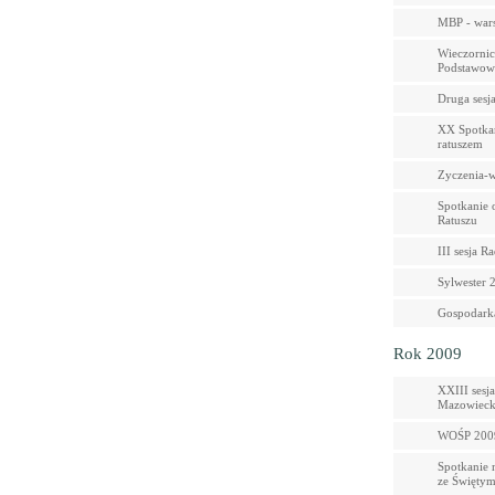
MBP - wars
Wieczornic
Podstawowe
Druga sesj
XX Spotkan
ratuszem
Zyczenia-w
Spotkanie 
Ratuszu
III sesja R
Sylwester 
Gospodark
Rok 2009
XXIII sesj
Mazowieck
WOŚP 2009
Spotkanie 
ze Święty