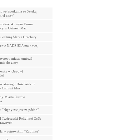
kowe Spotkania ze Sztuką
nej ciszy''
 Środowiskowym Domu
y w Ostrowi Maz.
z kulturą Marka Grechuty
zenie NADZIEJA ma nową
zysowy miasta omówił
nia do zimy
wska w Ostrowi
iej
wiatowego Dnia Walki z
 Ostrowi Maz.
ady Miasta Ostrów
a
''Nigdy nie jest za późno''
d Twórczości Religijnej Osób
prawnych
da w ostrowskim ''Rubinku''