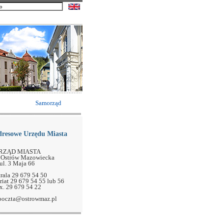
Samorząd
dresowe Urzędu Miasta
RZĄD MIASTA
 Ostrów Mazowiecka
ul. 3 Maja 66
rala 29 679 54 50
ariat 29 679 54 55 lub 56
x. 29 679 54 22
 poczta@ostrowmaz.pl