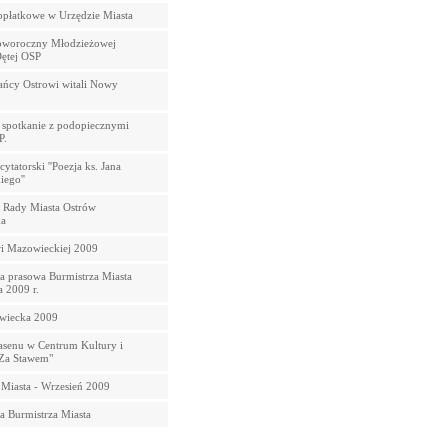
opłatkowe w Urzędzie Miasta
oworoczny Młodzieżowej
Dętej OSP
ańcy Ostrowi witali Nowy
 spotkanie z podopiecznymi
P.
ytatorski ''Poezja ks. Jana
ego''
 Rady Miasta Ostrów
a
i Mazowieckiej 2009
a prasowa Burmistrza Miasta
a 2009 r.
wiecka 2009
asenu w Centrum Kultury i
"Za Stawem"
 Miasta - Wrzesień 2009
a Burmistrza Miasta