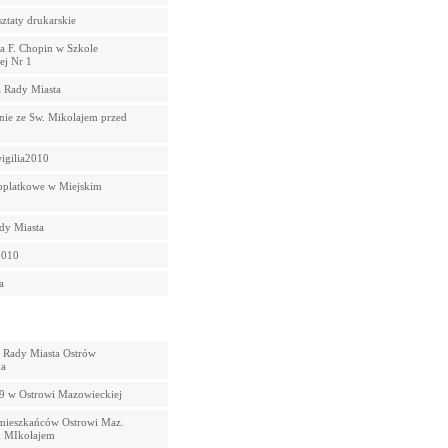
ztaty drukarskie
a F. Chopin w Szkole
j Nr 1
a Rady Miasta
ie ze Sw. Mikolajem przed
igilia2010
oplatkowe w Miejskim
ady Miasta
2010
a
a Rady Miasta Ostrów
a
 w Ostrowi Mazowieckiej
mieszkańców Ostrowi Maz.
m MIkołajem