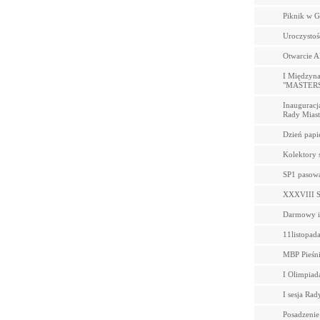
Piknik w G
Uroczystoś
Otwarcie A
I Międzyn
"MASTERS
Inauguracj
Rady Miast
Dzień papi
Kolektory 
SP1 pasowa
XXXVIII Se
Darmowy in
11listopad
MBP Pieśni
I Olimpiad
I sesja Rad
Posadzenie