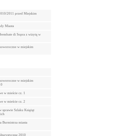
2010/2011 przed Miejskim
ady Miasta
Brembate di Sopra z wizytą w
noworoczne w miejskim
noworoczne w miejskim
10
we w mieście cz. 1
we w mieście cz. 2
w sprawie Szlaku Książąt
ich
a Burmistrza miasta
lturystyczne 2010