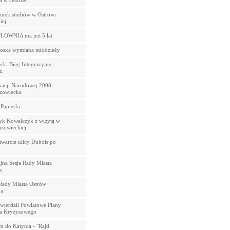
da w Ostrowi
nek studiów w Ostrowi
iej
ŁOWNIA ma już 5 lat
łoska wymiana młodzieży
cki Bieg Integracyjny -
z.
acji Narodowej 2008 -
zowiecka
 Papieski
yk Kowalczyk z wizytą w
zowieckiej
twarcie ulicy Dubois po
na Sesja Rady Miasta
z.
Rady Miasta Ostrów
a
twierdził Powiatowe Plany
a Kryzysowego
 do Katynia - "Rajd