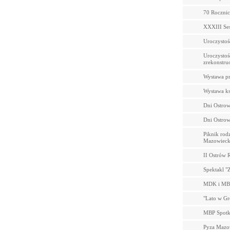
70 Rocznic
XXXIII Ses
Uroczystoś
Uroczystoś
zrekonstru
Wystawa pr
Wystawa ks
Dni Ostrow
Dni Ostrow
Piknik rod
Mazowieck
II Ostrów 
Spektakl "
MDK i MBP
"Lato w Gr
MBP Spotk
Pyza Mazo