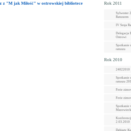
 z "M jak Miłość" w ostrowskiej bibliotece
Rok 2011
Sylwester 
Ratuszem
IV Sesja R
Delegacja 
Ostrowi
Spotkanie 
ratuszu
Rok 2010
24022010
Spotkanie 
ratuszu 20
Ferie zimo
Ferie zimo
Spotkanie 
Mazowieck
Konferencj
2.03.2010
Debiuty Ku