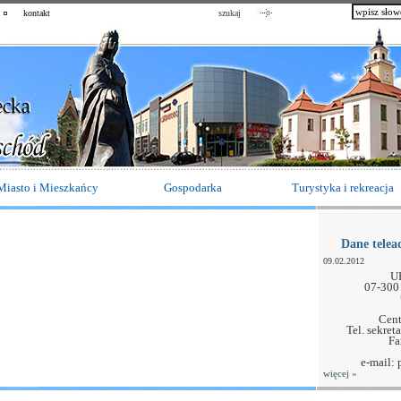
kontakt
szukaj
Miasto i Mieszkańcy
Gospodarka
Turystyka i rekreacja
Dane telea
09.02.2012
U
07-300
Cent
Tel. sekret
Fa
e-mail:
więcej
»