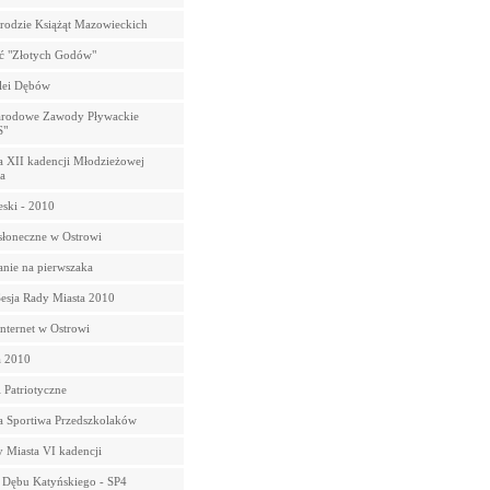
rodzie Książąt Mazowieckich
ć "Złotych Godów"
lei Dębów
arodowe Zawody Pływackie
"
a XII kadencji Młodzieżowej
a
eski - 2010
słoneczne w Ostrowi
nie na pierwszaka
sja Rady Miasta 2010
ternet w Ostrowi
a 2010
 Patriotyczne
a Sportiwa Przedszkolaków
y Miasta VI kadencji
 Dębu Katyńskiego - SP4