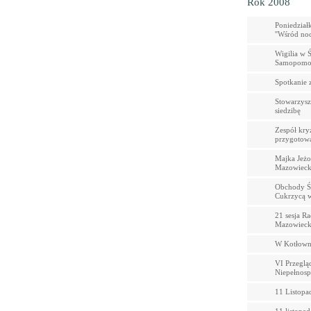
Rok 2008
Poniedział
''Wśród noc
Wigilia w
Samopomoc
Spotkanie 
Stowarzys
siedzibę
Zespół kry
przygotowa
Majka Jeżo
Mazowieck
Obchody Ś
Cukrzycą w
21 sesja R
Mazowieck
W Kotłowni 
VI Przeglą
Niepełnos
11 Listopa