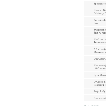
Spotkanie 
Koncert N
Orkiestry 
Jak mieszk
Rok
Świąteczne
ŚDS w MB
Konkurs rec
Twardowski
XXVI sesja
Mazowieck
Dni Ostrow
Konferencj
- 8 Czerwc
Pyza Mazo
Otwarcie b
Rekreacji 
Sesja Rady
Konferencj