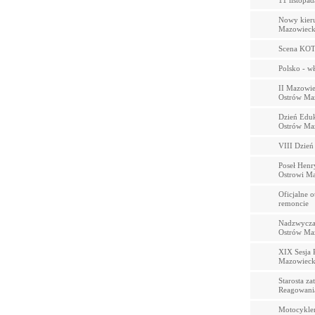
11 listopa
Nowy kieru
Mazowieck
Scena KOT
Polsko - w
II Mazowie
Ostrów Ma
Dzień Eduk
Ostrów Ma
VIII Dzień
Poseł Henr
Ostrowi Ma
Oficjalne o
remoncie
Nadzwyczaj
Ostrów Ma
XIX Sesja 
Mazowieck
Starosta za
Reagowani
Motocyklem