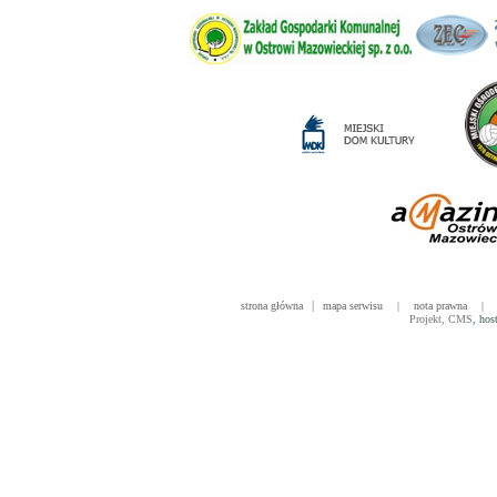
|
strona główna
mapa serwisu
|
nota prawna
|
Projekt
,
CMS
,
hos