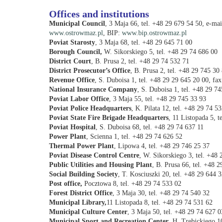
Offices and institutions
Municipal Council
, 3 Maja 66, tel. +48 29 679 54 50, e-mai
www.ostrowmaz.pl
, BIP:
www.bip.ostrowmaz.pl
Poviat Starosty
, 3 Maja 68, tel.
+48 29
645 71 00
Borough Council,
W. Sikorskiego 5, tel.
+48 29
74 686 00
District Court
, B. Prusa 2, tel.
+48 29
74 532 71
District Prosecutor’s Office
, B. Prusa 2, tel.
+48 29
745 30 
Revenue Office
, S. Duboisa 1, tel.
+48 29
29 645 20 00, fax
National Insurance Company
, S. Duboisa 1, tel.
+48 29
74
Poviat Labor Office
, 3 Maja 55, tel.
+48 29
745 33 93
Poviat Police Headquarters
, K. Pilata 12, tel.
+48 29
74 53
Poviat State Fire Brigade Headquarters
, 11 Listopada 5, t
Poviat Hospital
, S. Duboisa 68, tel.
+48 29
74 637 11
Power Plant
, Scienna 1, tel.
+48 29
74 626 52
Thermal Power Pla
nt
, Lipowa 4, tel.
+48 29
746 25 37
Poviat Disease Control Centre
, W. Sikorskiego 3, tel.
+48 
Public Utilities and Housing Plant
, B. Prusa 66, tel.
+48 2
Social Building Society
, T. Kosciuszki 20, tel.
+48 29
644 3
Post office,
Pocztowa 8, tel.
+48 29
74 533 02
Forest District Office
, 3 Maja 30, tel.
+48 29
74 540 32
Municipal Library,
11 Listopada 8, tel.
+48 29
74 531 62
Municipal Culture Center
, 3 Maja 50, tel.
+48 29
74 627 0
Municipal Sport and Recreation Center
, H. Trebickiego 10