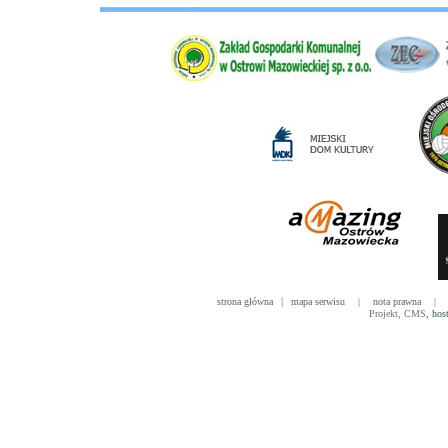
|
strona główna
mapa serwisu
|
nota prawna
|
Projekt
,
CMS
,
hos