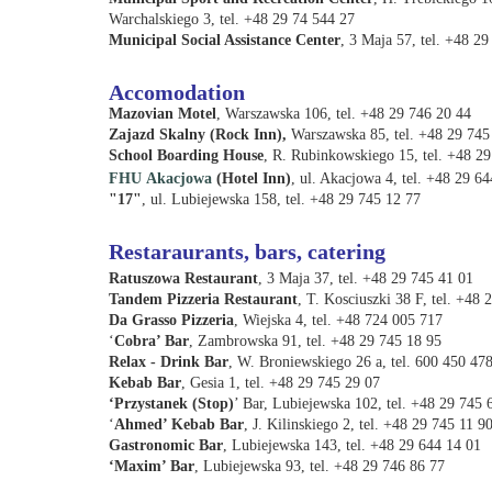
Warchalskiego 3, tel.
+48 29
74 544 27
Municipal Social Assistance Center
, 3 Maja 57, tel.
+48 2
Accomodation
Mazovian Motel
, Warszawska 106, tel.
+48 29
746 20 44
Zajazd Skalny (Rock Inn),
Warszawska 85, tel.
+48 29
745
School Boarding House
, R. Rubinkowskiego 15, tel.
+48 2
FHU Akacjowa
(Hotel Inn)
, ul. Akacjowa 4, tel. +48 29 64
"17"
, ul. Lubiejewska 158, tel. +48 29 745 12 77
Restaraurants, bars, catering
Ratuszowa Restaurant
, 3 Maja 37, tel.
+48 29
745 41 01
Tandem Pizzeria Restaurant
, T. Kosciuszki 38 F, tel.
+48 
Da Grasso Pizzeria
, Wiejska 4, tel. +48 724 005 717
‘
Cobra’ Bar
, Zambrowska 91, tel.
+48 29
745 18 95
Relax - Drink Bar
, W. Broniewskiego 26 a, tel.
600 450 478
Kebab Bar
, Gesia 1, tel.
+48 29
745 29 07
‘Przystanek (Stop)
’ Bar, Lubiejewska 102, tel.
+48 29
745 
‘
Ahmed’ Kebab Bar
, J. Kilinskiego 2, tel.
+48 29
745 11 9
Gastronomic Bar
, Lubiejewska 143, tel.
+48 29
644 14 01
‘Maxim’ Bar
, Lubiejewska 93, tel.
+48 29
746 86 77