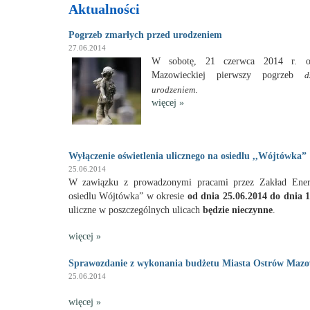
Aktualności
Pogrzeb zmarłych przed urodzeniem
27.06.2014
W sobotę, 21 czerwca 2014 r. o
Mazowieckiej pierwszy pogrzeb
d
.
urodzeniem
więcej
»
Wyłączenie oświetlenia ulicznego na osiedlu ,,Wójtówka”
25.06.2014
W zawiązku z prowadzonymi pracami przez Zakład Ene
osiedlu Wójtówka” w okresie
od dnia 25.06.2014 do dnia 
uliczne w poszczególnych ulicach
będzie nieczynne
.
więcej
»
Sprawozdanie z wykonania budżetu Miasta Ostrów Mazow
25.06.2014
g
więcej
»