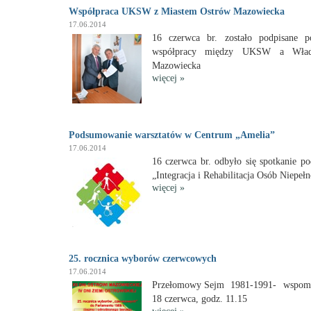
Współpraca UKSW z Miastem Ostrów Mazowiecka
17.06.2014
16 czerwca br. zostało podpisane p
współpracy między UKSW a Wład
Mazowiecka
więcej
»
Podsumowanie warsztatów w Centrum „Amelia”
17.06.2014
16 czerwca br. odbyło się spotkanie p
„Integracja i Rehabilitacja Osób Niepe
więcej
»
25. rocznica wyborów czerwcowych
17.06.2014
Przełomowy Sejm 1981-1991- wspomni
18 czerwca, godz. 11.15