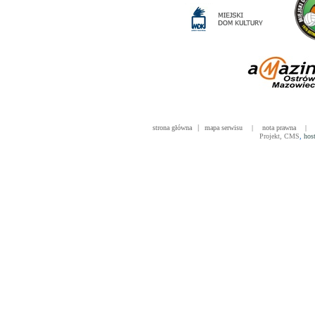
|
strona główna
mapa serwisu
|
nota prawna
|
Projekt
,
CMS
,
hos