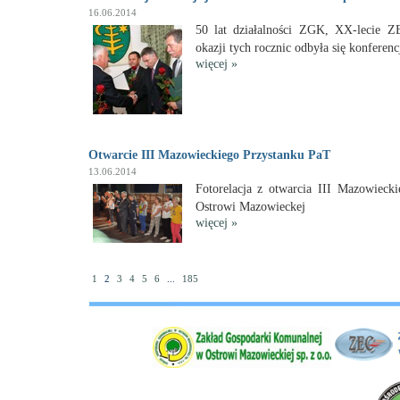
16.06.2014
50 lat działalności ZGK, XX-lecie 
okazji tych rocznic odbyła się konferenc
więcej
»
Otwarcie III Mazowieckiego Przystanku PaT
13.06.2014
Fotorelacja z otwarcia III Mazowieck
Ostrowi Mazowieckej
więcej
»
1
2
3
4
5
6
...
185