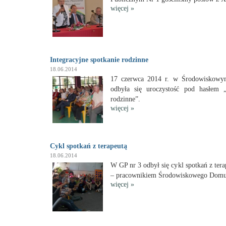
więcej
»
Integracyjne spotkanie rodzinne
18.06.2014
17 czerwca 2014 r. w Środowisko
odbyła się uroczystość pod hasłem „I
rodzinne”.
więcej
»
Cykl spotkań z terapeutą
18.06.2014
W GP nr 3 odbył się cykl spotkań z te
– pracownikiem Środowiskowego Dom
więcej
»